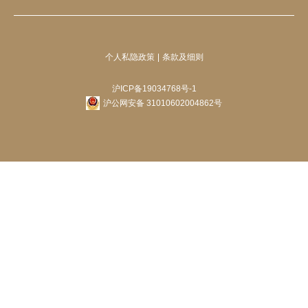
个人私隐政策
条款及细则
沪ICP备19034768号-1
沪公网安备 31010602004862号