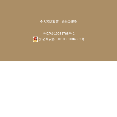
个人私隐政策
条款及细则
沪ICP备19034768号-1
沪公网安备 31010602004862号