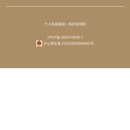
个人私隐政策
条款及细则
沪ICP备19034768号-1
沪公网安备 31010602004862号