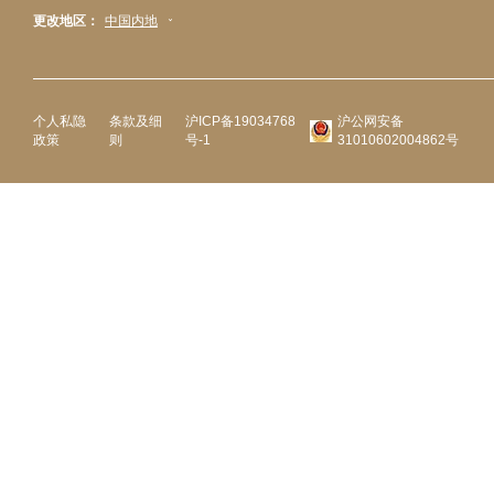
更改地区：
中国内地
个人私隐
条款及细
沪ICP备19034768
沪公网安备
政策
则
号-1
31010602004862号