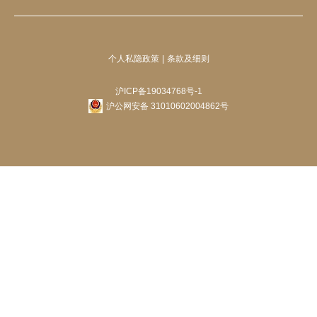
个人私隐政策
条款及细则
沪ICP备19034768号-1
沪公网安备 31010602004862号