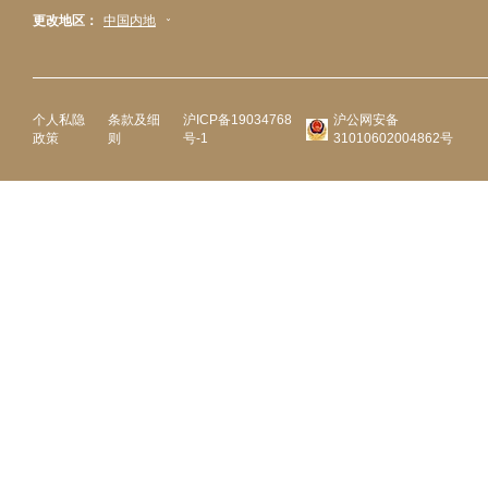
更改地区：
中国内地
个人私隐
条款及细
沪ICP备19034768
沪公网安备
政策
则
号-1
31010602004862号