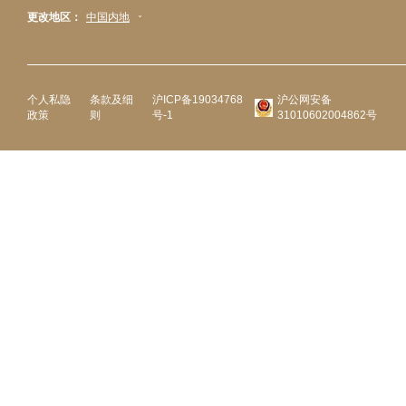
更改地区：
中国内地
个人私隐
条款及细
沪ICP备19034768
沪公网安备
政策
则
号-1
31010602004862号