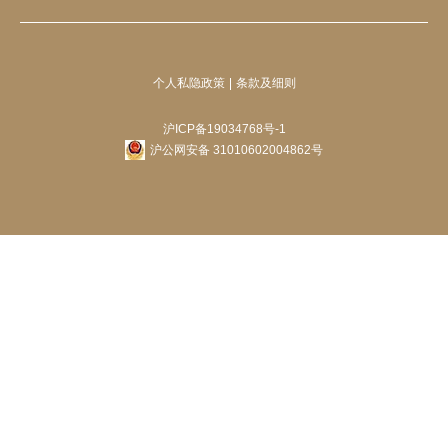
个人私隐政策
条款及细则
沪ICP备19034768号-1
沪公网安备 31010602004862号