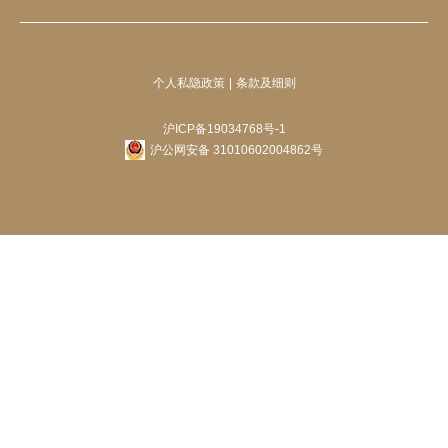
个人私隐政策
条款及细则
沪ICP备19034768号-1
沪公网安备 31010602004862号