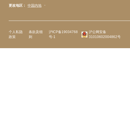
更改地区：
中国内地
个人私隐
条款及细
沪ICP备19034768
沪公网安备
政策
则
号-1
31010602004862号