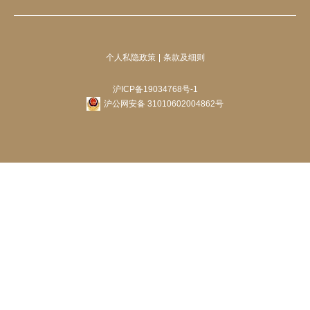
个人私隐政策
条款及细则
沪ICP备19034768号-1
沪公网安备 31010602004862号