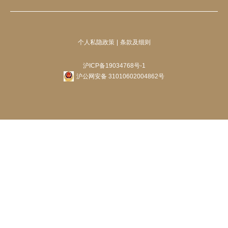
个人私隐政策
条款及细则
沪ICP备19034768号-1
沪公网安备 31010602004862号