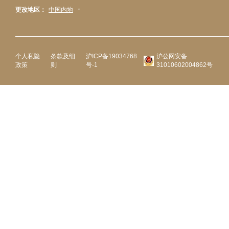
更改地区：
中国内地
个人私隐
条款及细
沪ICP备19034768
沪公网安备
政策
则
号-1
31010602004862号