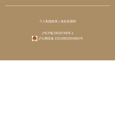
个人私隐政策
条款及细则
沪ICP备19034768号-1
沪公网安备 31010602004862号