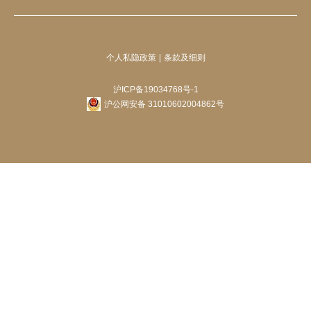
个人私隐政策
条款及细则
沪ICP备19034768号-1
沪公网安备 31010602004862号