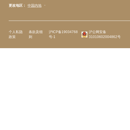
更改地区：
中国内地
个人私隐
条款及细
沪ICP备19034768
沪公网安备
政策
则
号-1
31010602004862号