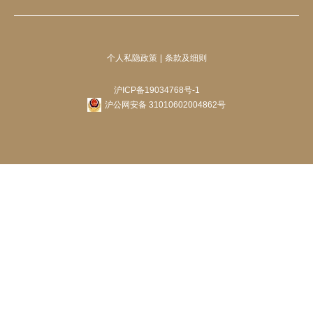
个人私隐政策
条款及细则
沪ICP备19034768号-1
沪公网安备 31010602004862号