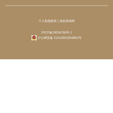
个人私隐政策
条款及细则
沪ICP备19034768号-1
沪公网安备 31010602004862号