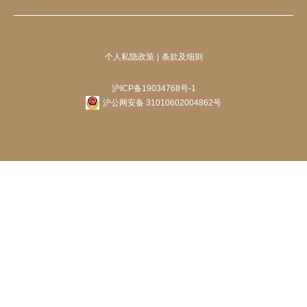
个人私隐政策
条款及细则
沪ICP备19034768号-1
沪公网安备 31010602004862号