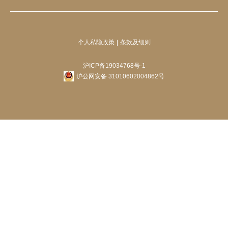
个人私隐政策
条款及细则
沪ICP备19034768号-1
沪公网安备 31010602004862号