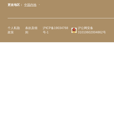
更改地区：
中国内地
个人私隐
条款及细
沪ICP备19034768
沪公网安备
政策
则
号-1
31010602004862号