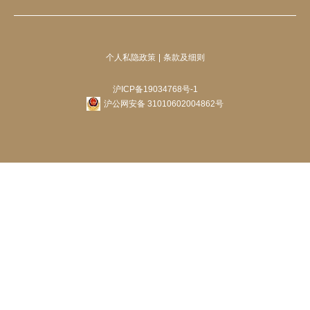
个人私隐政策
条款及细则
沪ICP备19034768号-1
沪公网安备 31010602004862号