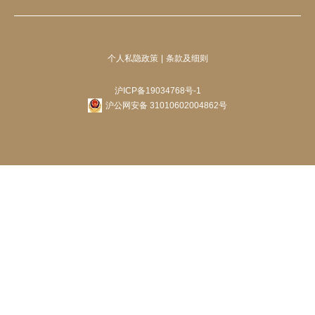
个人私隐政策
条款及细则
沪ICP备19034768号-1
沪公网安备 31010602004862号