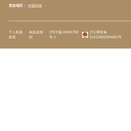
更改地区：
中国内地
个人私隐
条款及细
沪ICP备19034768
沪公网安备
政策
则
号-1
31010602004862号