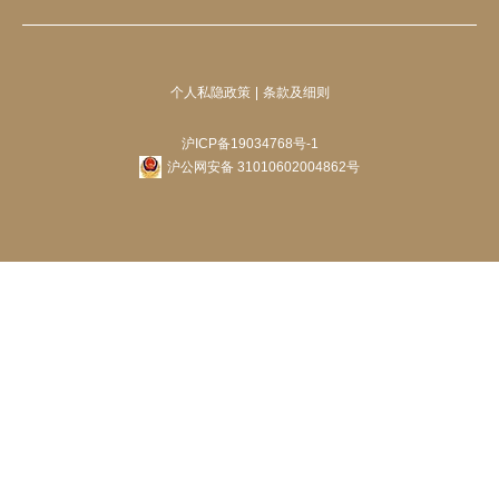
个人私隐政策
条款及细则
沪ICP备19034768号-1
沪公网安备 31010602004862号