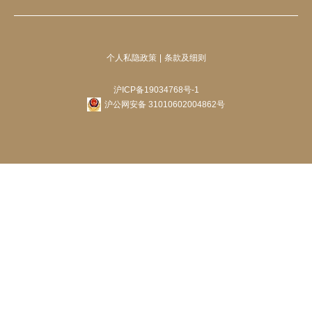
个人私隐政策
条款及细则
沪ICP备19034768号-1
沪公网安备 31010602004862号