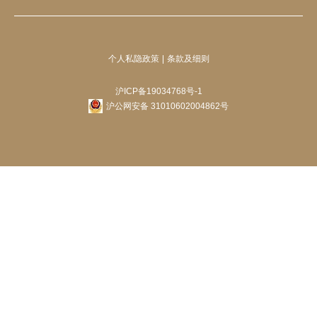
个人私隐政策
条款及细则
沪ICP备19034768号-1
沪公网安备 31010602004862号