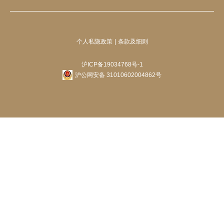
个人私隐政策
条款及细则
沪ICP备19034768号-1
沪公网安备 31010602004862号