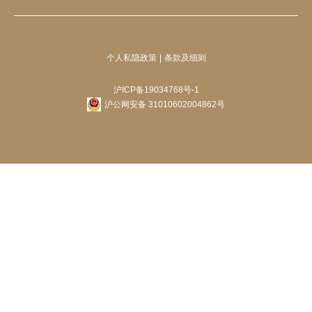
个人私隐政策
条款及细则
沪ICP备19034768号-1
沪公网安备 31010602004862号