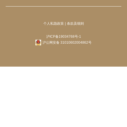
个人私隐政策
条款及细则
沪ICP备19034768号-1
沪公网安备 31010602004862号