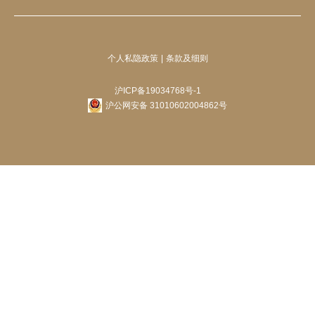
个人私隐政策
条款及细则
沪ICP备19034768号-1
沪公网安备 31010602004862号