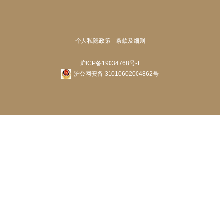
个人私隐政策
条款及细则
沪ICP备19034768号-1
沪公网安备 31010602004862号