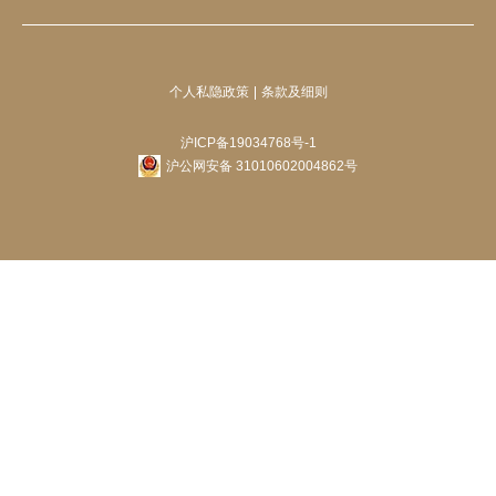
个人私隐政策
条款及细则
沪ICP备19034768号-1
沪公网安备 31010602004862号