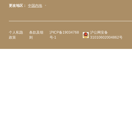
更改地区：
中国内地
个人私隐
条款及细
沪ICP备19034768
沪公网安备
政策
则
号-1
31010602004862号