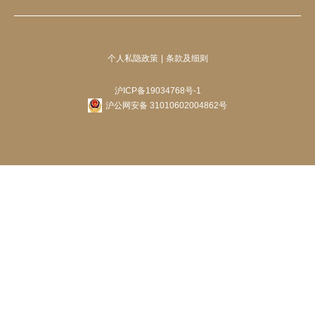
个人私隐政策
条款及细则
沪ICP备19034768号-1
沪公网安备 31010602004862号