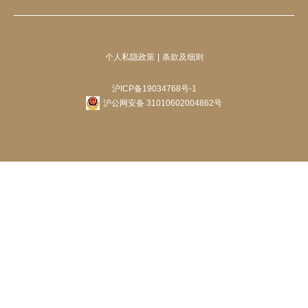
个人私隐政策
条款及细则
沪ICP备19034768号-1
沪公网安备 31010602004862号