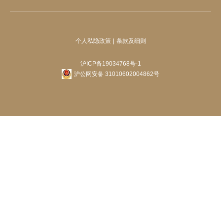
个人私隐政策
条款及细则
沪ICP备19034768号-1
沪公网安备 31010602004862号