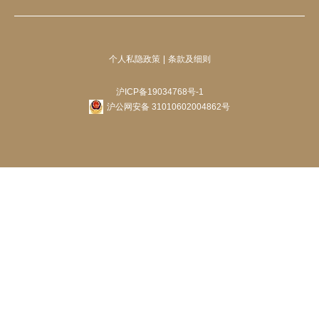
个人私隐政策
条款及细则
沪ICP备19034768号-1
沪公网安备 31010602004862号