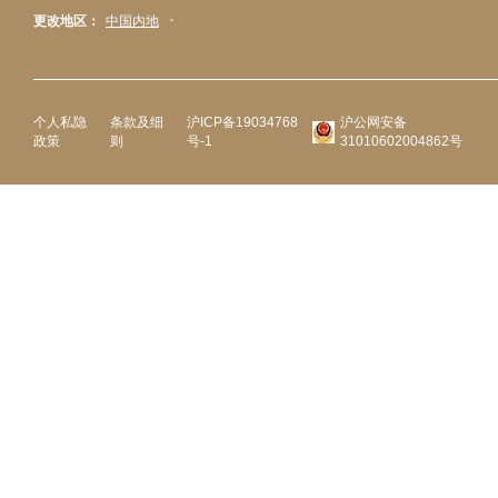
更改地区：
中国内地
个人私隐
条款及细
沪ICP备19034768
沪公网安备
政策
则
号-1
31010602004862号