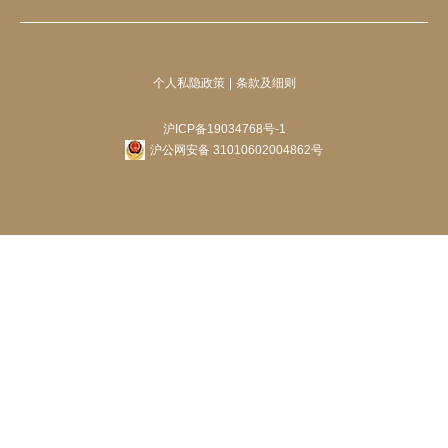
个人私隐政策
条款及细则
沪ICP备19034768号-1
沪公网安备 31010602004862号