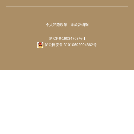
个人私隐政策
条款及细则
沪ICP备19034768号-1
沪公网安备 31010602004862号