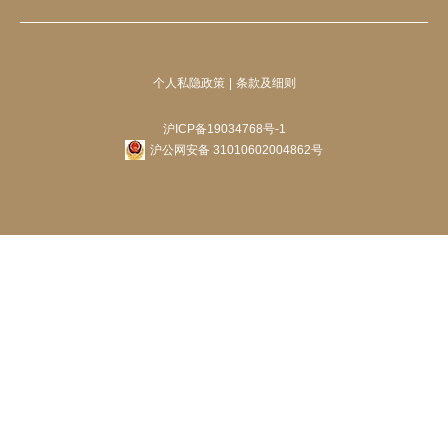
个人私隐政策
条款及细则
沪ICP备19034768号-1
沪公网安备 31010602004862号