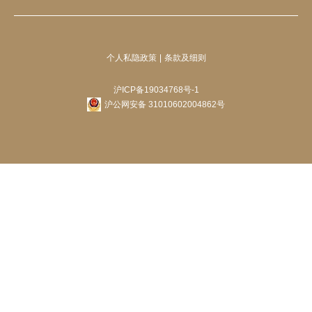
个人私隐政策
条款及细则
沪ICP备19034768号-1
沪公网安备 31010602004862号