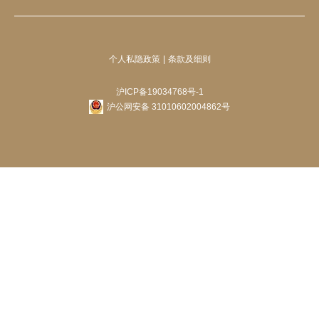
个人私隐政策
条款及细则
沪ICP备19034768号-1
沪公网安备 31010602004862号