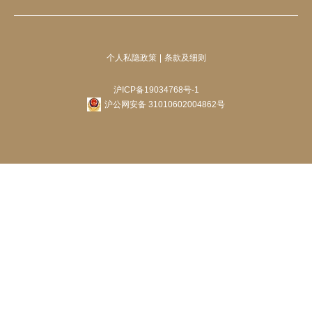
个人私隐政策
条款及细则
沪ICP备19034768号-1
沪公网安备 31010602004862号