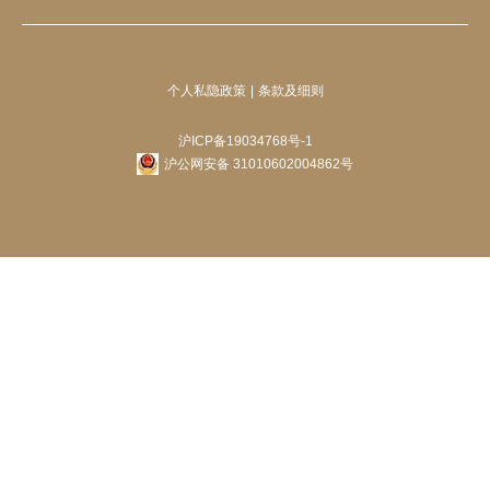
个人私隐政策
条款及细则
沪ICP备19034768号-1
沪公网安备 31010602004862号