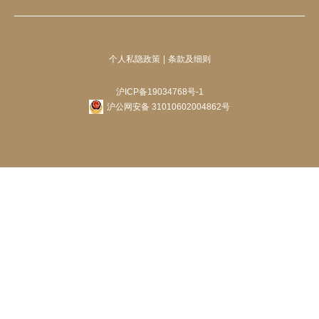
个人私隐政策
条款及细则
沪ICP备19034768号-1
沪公网安备 31010602004862号