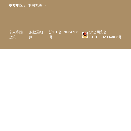
更改地区：
中国内地
个人私隐
条款及细
沪ICP备19034768
沪公网安备
政策
则
号-1
31010602004862号