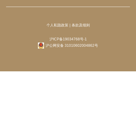
个人私隐政策
条款及细则
沪ICP备19034768号-1
沪公网安备 31010602004862号