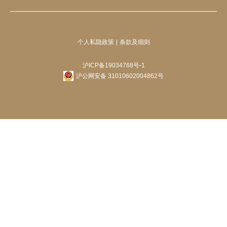
个人私隐政策
条款及细则
沪ICP备19034768号-1
沪公网安备 31010602004862号